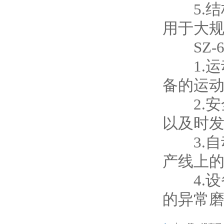
5.结
用于大
SZ-
1.运动
备的运
2.安全
以及时
3.自
产线上
4.设
的异常