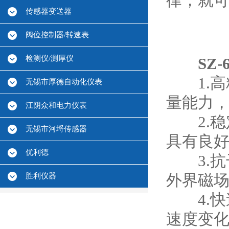
律，就
传感器变送器
阀位控制器/转速表
检测仪/测厚仪
SZ
1.高
无锡市厚德自动化仪表
量能力
江阴众和电力仪表
2.稳定
无锡市河埒传感器
具有良
优利德
3.抗
胜利仪器
外界磁
4.快速
速度变