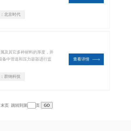
象环境能够实现不同的测量范
数值。
：
北京时代
量金属及其它多种材料的厚度，并
设备中管道和压力容器进行监
查看详情
薄程度，也可以对板材和加工零
：
群纳科技
页 末页 跳转到第
页