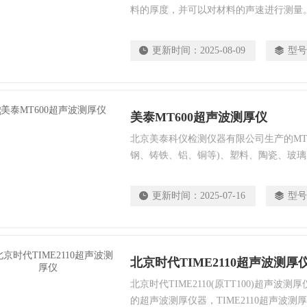
料的厚度，并可以对材料的声速进行测量
波测厚仪的优点在于它只要能接触被测工
仪器具有多模式超声测厚功能，允许使用
更新时间：
2025-08-09
型号
凹坑）和回波-回波模式（不计入涂覆层
可广泛应用于石油、化工、冶金、造船、
美泰MT600超声波测厚仪
北京美泰科仪检测仪器有限公司生产的MT
钢、铸铁、铝、铜等)、塑料、陶瓷、玻
厚度；具有两种测厚模式：发射-回波模式
层进行厚度测量而不计入涂层厚度；具有
更新时间：
2025-07-16
型号
可对系统误差进行自动修正；已知厚度可
北京时代TIME2110超声波测厚
北京时代TIME2110(原TT100)超声
的超声波测厚仪器，TIME2110超声波