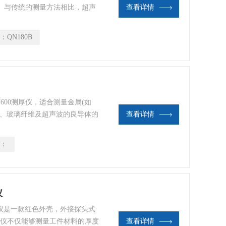
。与传统的测量方法相比，超声
查看详情
件的一面即可完成厚度测量。 本
者在发射-回波模式（检测缺陷和
：
QN180B
厚度）之间进行自由切换。本仪器
航空、航天等领域。
600测厚仪，适合测量金属(如
璃、玻璃纤维及超声波的良导体的
查看详情
和回波-回波模式，可以穿透涂
探头零点校准、两点校准功能，
：
以反测声速，以提高测量精度。
仪
波测厚仪是一款红色外壳，外接探头式
测厚仪不仅能够测量工件材料的厚度
查看详情