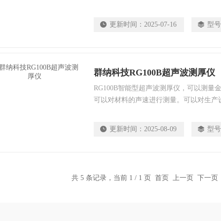
还能利用厚度来反测声速，针对不同的对
围，具有欠压指示功能，可存储10个测量
更新时间：
2025-07-16
型号
群纳科技RG100B超声波测厚仪
RG100B智能型超声波测厚仪，可以测
可以对材料的声速进行测量。可以对生产
测，监测它们在使用过程中受腐蚀后的减
件作测量。
更新时间：
2025-08-09
型号
共 5 条记录，当前 1 / 1 页 首页 上一页 下一