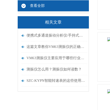
查看全部
相关文章
便携式多通道振动分析仪/手持式测振仪
这篇文章教你VM63测振仪的正确使用步骤
VM63测振仪主要应用于哪些行业呢，看完一目了然
测振仪怎么用？测振仪如何读数？
SZC-KYPN智能转速表的这些使用注意事项你都注意到了吗？