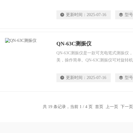
便等特点，主要用于汽能机，水能机、电
设备的快速检查以及机械设备故障的预防
更新时间：
2025-07-16
型号
QN-63C测振仪
QN-63C测振仪是一款可充电笔式测振
美，操作简单。QN-63C测振仪可对旋
电机、风机、泵、压缩机、机床等机械设
的预防性检查，适合巡检人员使用。
更新时间：
2025-07-16
型号
共 19 条记录，当前 1 / 4 页 首页 上一页
下一页