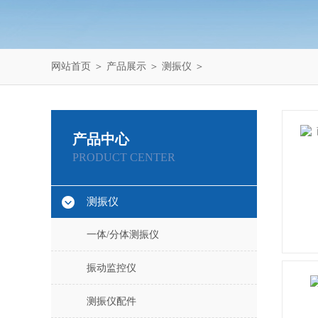
网站首页
＞
产品展示
＞
测振仪
＞
产品中心
PRODUCT CENTER
测振仪
一体/分体测振仪
振动监控仪
测振仪配件