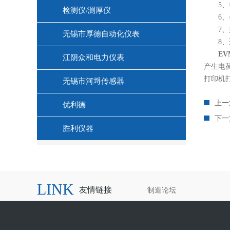
5、备
检测仪/测厚仪
6、备
7、按
无锡市厚德自动化仪表
8、适
EV
江阴众和电力仪表
产生电
打印机
无锡市河埒传感器
上一
优利德
下一
胜利仪器
LINK
友情链接
制造论坛