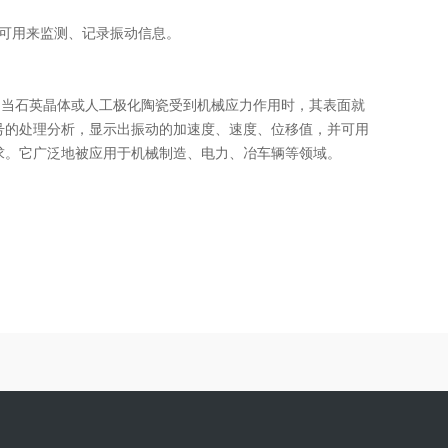
可用来监测、记录振动信息。
成。当石英晶体或人工极化陶瓷受到机械应力作用时，其表面就
号的处理分析，显示出振动的加速度、速度、位移值，并可用
求。它广泛地被应用于机械制造、电力、冶车辆等领域。