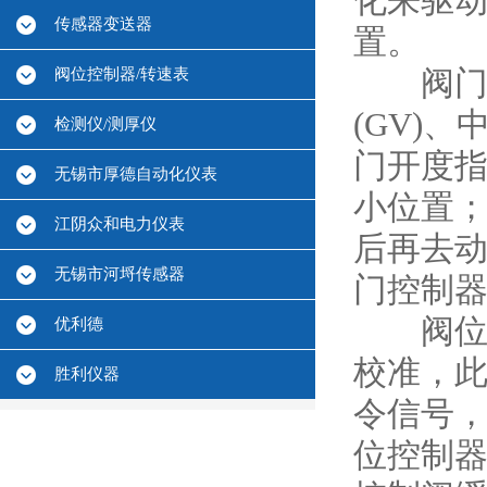
化来驱
传感器变送器
置。
阀位控制器/转速表
阀门控
(GV)
检测仪/测厚仪
门开度指
无锡市厚德自动化仪表
小位置
江阴众和电力仪表
后再去动
无锡市河埒传感器
门控制
阀位控
优利德
校准，此
胜利仪器
令信号
位控制