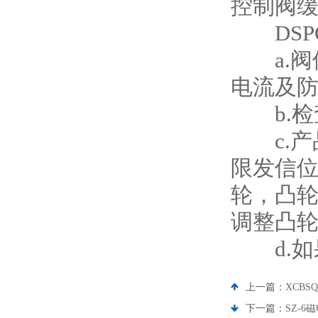
控制阀
DSP
a.阀
电流及
b.检
c.产品
限发信位
轮，凸
调整凸
d.如
上一篇：
XCB
下一篇：
SZ-