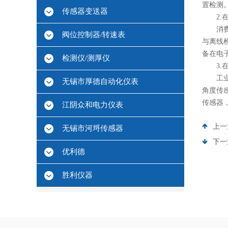
置检测
传感器变送器
2.在
消费电
阀位控制器/转速表
与离线
备在电
检测仪/测厚仪
3.在
工业机
无锡市厚德自动化仪表
角度传
传感器
江阴众和电力仪表
上一
无锡市河埒传感器
下一
优利德
胜利仪器