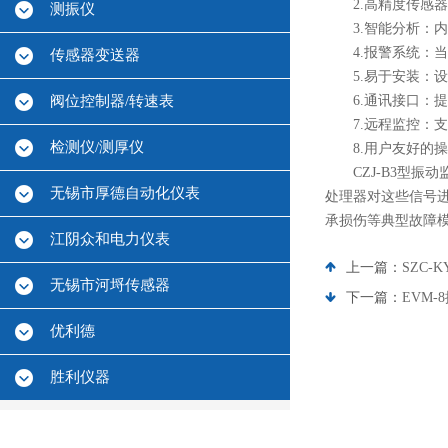
2.高精度传感器
测振仪
3.智能分析：内
4.报警系统：当
传感器变送器
5.易于安装：设
阀位控制器/转速表
6.通讯接口：提供
7.远程监控：支
检测仪/测厚仪
8.用户友好的操
CZJ-B3型振
无锡市厚德自动化仪表
处理器对这些信号
承损伤等典型故障
江阴众和电力仪表
上一篇：
SZC
无锡市河埒传感器
下一篇：
EVM
优利德
胜利仪器