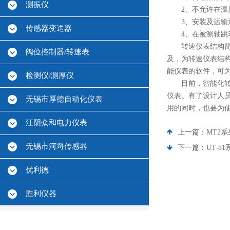
测振仪
2、不允许在温度
3、安装及运输过
传感器变送器
4、在被测轴跳动
转速仪表结构简单
阀位控制器/转速表
及，为转速仪表结
能仪表的软件，可
检测仪/测厚仪
目前，智能化转速
仪表。有了设计人
无锡市厚德自动化仪表
用的同时，也要为
江阴众和电力仪表
上一篇：
MT2
无锡市河埒传感器
下一篇：
UT-
优利德
胜利仪器