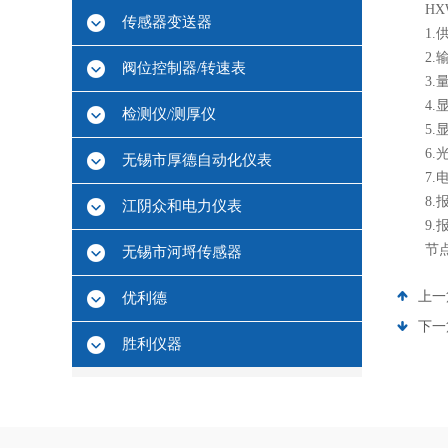
HXW
传感器变送器
1.供电
2.输
阀位控制器/转速表
3.量程
4.显示
检测仪/测厚仪
5.显
6.光电
无锡市厚德自动化仪表
7.电流
8.报警
江阴众和电力仪表
9.报
节点容量
无锡市河埒传感器
上一
优利德
下一
胜利仪器