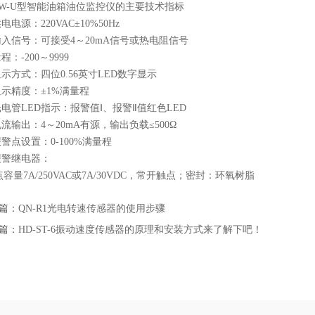
-U型智能油箱油位监控仪的主要技术指标
电源：220VAC±10%50Hz
入信号：可接受4～20mA信号或热电阻信号
：-200～9999
方式：四位0.56英寸LED数字显示
示精度：±1%满量程
管LED指示：报警值Ⅰ、报警Ⅱ值红色LED
输出：4～20mA有源，输出负载≤500Ω
点设置：0-100%满量程
警继电器：
7A/250VAC或7A/30VDC，常开触点；密封：环氧树脂
篇：
QN-R1光电转速传感器的使用步骤
篇：
HD-ST-6振动速度传感器的原理和安装方式来了解下吧！