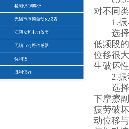
CZJ-
检测仪/测厚仪
对不同
无锡市厚德自动化仪表
1.振
选择使用
江阴众和电力仪表
低频段
无锡市河埒传感器
位移很
优利德
生破坏
胜利仪器
2.振
选择使用
下摩擦
疲劳破
动位移