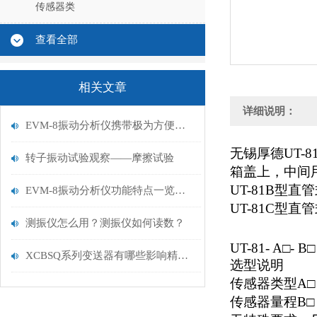
传感器类
查看全部
相关文章
详细说明：
EVM-8振动分析仪携带极为方便，功耗低性能可靠
无锡厚德UT-8
转子振动试验观察——摩擦试验
箱盖上，中间
UT-81B
型直管
EVM-8振动分析仪功能特点一览，小白快来看
UT-81C
型直管
测振仪怎么用？测振仪如何读数？
UT-81- A
□
- B
□
XCBSQ系列变送器有哪些影响精度的因素你要了解？
选型说明
传感器类型
A
传感器量程
B
□