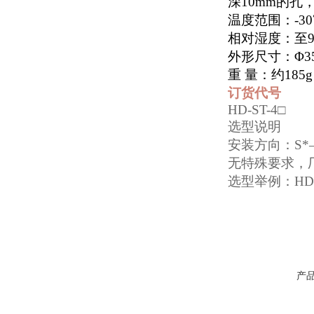
深
10mm
的孔
温度范围：
-30
相对湿度：至
外形尺寸：Φ
3
重 量：约
185g
订货代号
HD-ST-4
□
选型说明
安装方向：
S*
无特殊要求，
选型举例：
HD
产