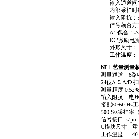
输入通道间的相
内部采样时钟
输入阻抗：30
信号藕合方式
AC
偶合：-3
ICP
激励电流：
外形尺寸：140
工作温度： -
NI
工艺量测量
测量通道：8路电
24
位Δ-Σ A/D
测量精度 0.52
输入阻抗：电压通
搭配50/60 
500 S/s
采样率
信号接口 37pin 
C
模块尺寸、重量
工作温度： -40 