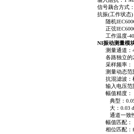
输入阻抗：1 M
信号藕合方式：
抗振(工作状态)
随机IEC6006
正弦IEC6006
工作温度-40
NI
振动测量模
测量通道：4
各路独立的2
采样频率： 5
测量动态范围 
抗混滤波：
输入电压范围：
幅值精度：
典型：0.05
大：0.03 d
通道一致
幅值匹配： 0
相位匹配：f 