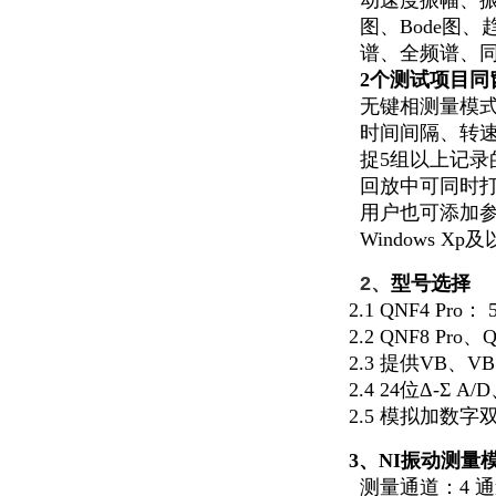
动速度振幅、
图、Bode图
谱、全频谱、同
2
个测试项目同
无键相测量模
时间间隔、转
捉5组以上记录
回放中可同时打
用户也可添加
Windows Xp
及
2
、
型号选择
2.1 QNF4 Pro
：
2.2 QNF8 Pro
、Q
2.3
提供VB、V
2.4 24
位Δ-Σ A/
2.5
模拟加数字双
3
、NI振动测量
测量通道：4 通