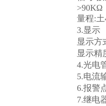
>90KΩ
量程:土
3.显示
显示方式
显示精
4.
光电管
5.
电流输
6.
报警点
7.
继电器