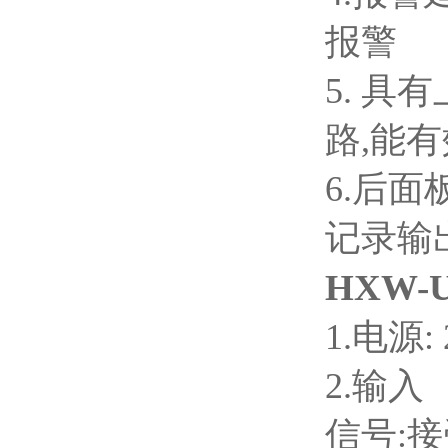
报警
5.
具有
路,能
6.
后面
记录输
HXW-
1.
电源: 
2.
输入
信号: